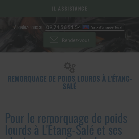
JL ASSISTANCE
Appelez-nous au
09 74 56 51 54
Rendez-vous
REMORQUAGE DE POIDS LOURDS À L'ÉTANG-
SALÉ
Pour le remorquage de poids
lourds à L'Étang-Salé et ses