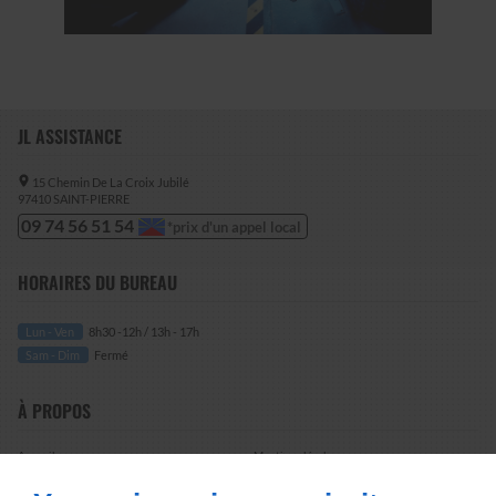
JL ASSISTANCE
15 Chemin De La Croix Jubilé
97410
SAINT-PIERRE
09 74 56 51 54
HORAIRES DU BUREAU
Lun - Ven
8h30 -12h / 13h - 17h
Sam - Dim
Fermé
À PROPOS
Accueil
Mentions légales
Contactez-nous
Plan du site