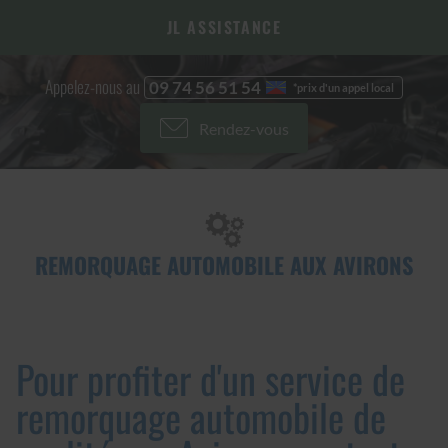
JL ASSISTANCE
Appelez-nous au
09 74 56 51 54
Rendez-vous
REMORQUAGE AUTOMOBILE AUX AVIRONS
Pour profiter d'un service de
remorquage automobile de